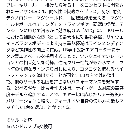
ブレーキリール。「掛けたら獲る！」をコンセプトに開発さ
れたモアザンLBDは、耐久性に快適さをプラス。防水･耐久
テクノロジー「マグシールド」、回転性能を支える「マグシ
ールドボールベアリング」をドライブギヤー両端に搭載。テ
ンションに応じて滑らかに効き続ける「ATD」は、LBリール
における補助的な機能として最大限に効果を発揮。リヤウエ
イトバランスボディによる持ち重り軽減はラインメンディン
グなど操作性の向上に貢献。LB専用設計エアローターにチ
タン製エアベールを採用することで、ワンウェイオシレーシ
ョンとの相乗効果を発揮。逆転フリー性能がもたらすドリフ
ト時の快適なライン送り出しにより、ヨタヨタと流れるベイ
トフィッシュを演出することが可能。LBならではの演出
で、他のリールの追随を許さないパフォーマンスを発揮す
る。選べるギヤー比も今作の注目。ナイトゲーム対応の高感
度モデルを追加することで、ギヤー比に応じたルアー選択の
バリエーションも増え、フィールドや自身の使い方に最もマ
ッチした1台を選ぶことができる。
※ソルト対応
※ハンドルノブS交換可