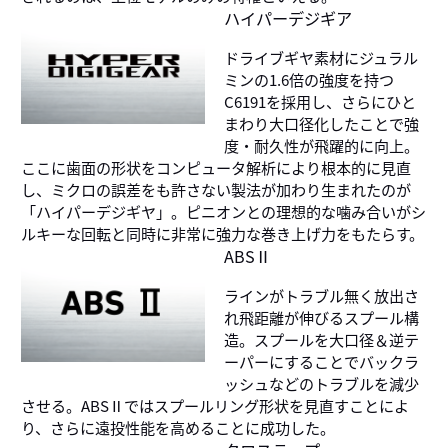
ハイパーデジギア
ドライブギヤ素材にジュラル
ミンの1.6倍の強度を持つ
C6191を採用し、さらにひと
まわり大口径化したことで強
度・耐久性が飛躍的に向上。
ここに歯面の形状をコンピュータ解析により根本的に見直
し、ミクロの誤差をも許さない製法が加わり生まれたのが
「ハイパーデジギヤ」。ピニオンとの理想的な噛み合いがシ
ルキーな回転と同時に非常に強力な巻き上げ力をもたらす。
ABSⅡ
ラインがトラブル無く放出さ
れ飛距離が伸びるスプール構
造。スプールを大口径＆逆テ
ーパーにすることでバックラ
ッシュなどのトラブルを減少
させる。ABSⅡではスプールリング形状を見直すことによ
り、さらに遠投性能を高めることに成功した。