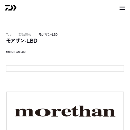
サイト
Top
製品情報
モアザン-LBD
モアザン-LBD
MORETHAN-LBD
2510PE-SH
2