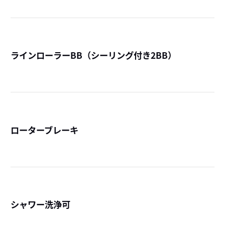
ラインローラーBB（シーリング付き2BB）
詳
ローターブレーキ
詳
シャワー洗浄可
詳