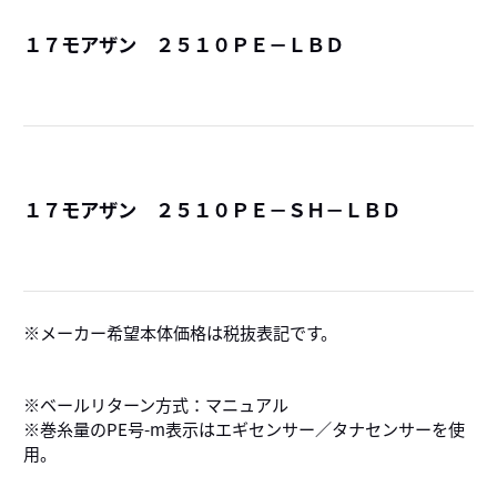
１７モアザン ２５１０ＰＥ－ＬＢＤ
詳
１７モアザン ２５１０ＰＥ－ＳＨ－ＬＢＤ
詳
メーカー希望本体価格は税抜表記です。
※ベールリターン方式：マニュアル
※巻糸量のPE号-m表示はエギセンサー／タナセンサーを使
用。