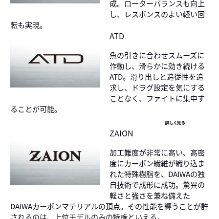
成。ローターバランスも向上
し、レスポンスのよい軽い回
転も実現。
ATD
魚の引きに合わせスムーズに
作動し、滑らかに効き続ける
ATD。滑り出しと追従性を追
求し、ドラグ設定を気にする
ことなく、ファイトに集中す
ることが可能。
詳しく見る
ZAION
加工難度が非常に高い、高密
度にカーボン繊維が織り込ま
れた特殊樹脂を、DAIWAの独
自技術で成形に成功。驚異の
軽さと強さを兼ね備えた
DAIWAカーボンマテリアルの頂点。その性能を纏うことが許
されるのは、上位モデルのみの特権といえる。