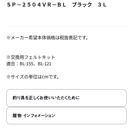
ＳＰ－２５０４ＶＲ－ＢＬ ブラック ３Ｌ
詳
メーカー希望本体価格は税抜表記です。
※交換用フェルトキット
適合：BL-155、BL-121
※サイズの単位はcmです。
釣り具を正しくお使いいただくために
履物 インフォメーション