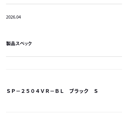
2026.04
製品スペック
ＳＰ－２５０４ＶＲ－ＢＬ ブラック Ｓ
詳