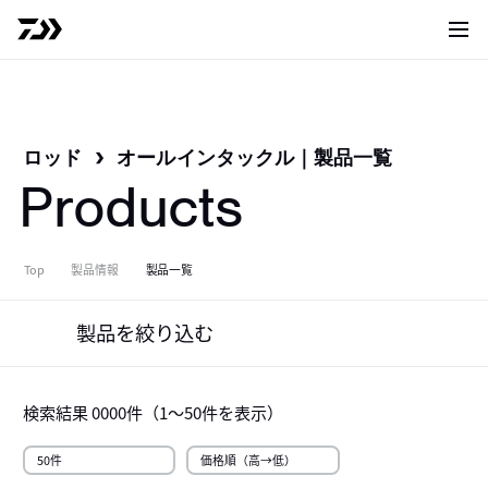
サイト
ロッド
オールインタックル
｜
製品一覧
Products
Top
製品情報
製品一覧
製品を絞り込む
検索結果
0000
件（
1～50
件を表示）