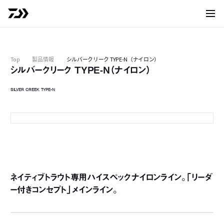
サイト
Top
製品情報
シルバークリーク TYPE-N（ナイロン）
シルバークリーク TYPE-N（ナイロン）
SILVER CREEK TYPE-N
ネイティブトラウト専用ハイスペックナイロンライン。「リーダ
ー付きコンセプト」メインライン。