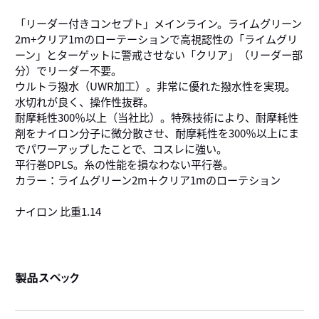
「リーダー付きコンセプト」メインライン。ライムグリーン
2m+クリア1mのローテーションで高視認性の「ライムグリ
ーン」とターゲットに警戒させない「クリア」（リーダー部
分）でリーダー不要。
ウルトラ撥水（UWR加工）。非常に優れた撥水性を実現。
水切れが良く、操作性抜群。
耐摩耗性300％以上（当社比）。特殊技術により、耐摩耗性
剤をナイロン分子に微分散させ、耐摩耗性を300％以上にま
でパワーアップしたことで、コスレに強い。
平行巻DPLS。糸の性能を損なわない平行巻。
カラー：ライムグリーン2m＋クリア1mのローテション
ナイロン 比重1.14
製品スペック