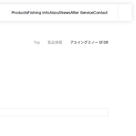
Products
Fishing Info
About
News
After Service
Contact
メ
サイト内を検索する
Top
製品情報
アユイングミノー SF DR