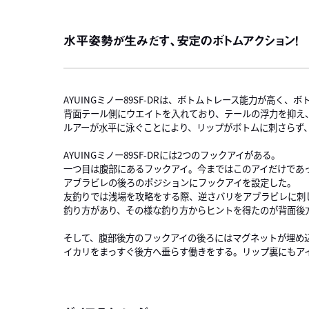
水平姿勢が生みだす、安定のボトムアクション！
AYUINGミノー89SF-DRは、ボトムトレース能力が高く
背面テール側にウエイトを入れており、テールの浮力を抑え
ルアーが水平に泳ぐことにより、リップがボトムに刺さらず
AYUINGミノー89SF-DRには2つのフックアイがある。
一つ目は腹部にあるフックアイ。今まではこのアイだけであ
アブラビレの後ろのポジションにフックアイを設定した。
友釣りでは浅場を攻略をする際、逆さバリをアブラビレに刺
釣り方があり、その様な釣り方からヒントを得たのが背面後
そして、腹部後方のフックアイの後ろにはマグネットが埋め
イカリをまっすぐ後方へ垂らす働きをする。リップ裏にもア