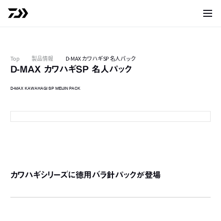
サイト
Top
製品情報
D-MAX カワハギSP 名人パック
D-MAX カワハギSP 名人パック
D-MAX KAWAHAGI SP MEIJIN PACK
スピード
カワハギシリーズに徳用バラ針パックが登場