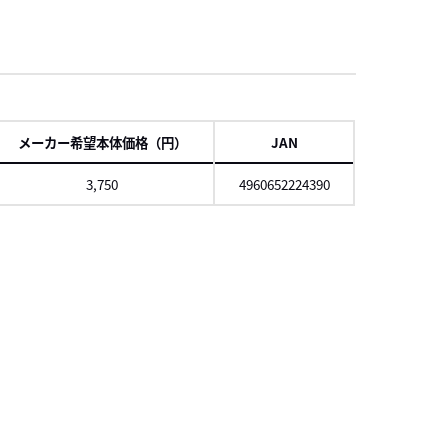
項
メーカー希望本体価格（円）
JAN
3,750
4960652224390
スクロール