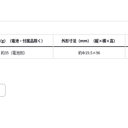
（g）（電池・付属品除く）
外形寸法（mm）（縦×横×高）
約35（電池別）
約Φ19.5×96
ロール
右に