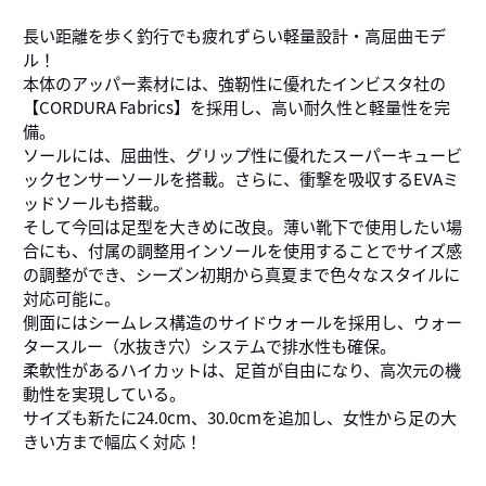
長い距離を歩く釣行でも疲れずらい軽量設計・高屈曲モデ
ル！
本体のアッパー素材には、強靭性に優れたインビスタ社の
【CORDURA Fabrics】を採用し、高い耐久性と軽量性を完
備。
ソールには、屈曲性、グリップ性に優れたスーパーキュービ
ックセンサーソールを搭載。さらに、衝撃を吸収するEVAミ
ッドソールも搭載。
そして今回は足型を大きめに改良。薄い靴下で使用したい場
合にも、付属の調整用インソールを使用することでサイズ感
の調整ができ、シーズン初期から真夏まで色々なスタイルに
対応可能に。
側面にはシームレス構造のサイドウォールを採用し、ウォー
タースルー（水抜き穴）システムで排水性も確保。
柔軟性があるハイカットは、足首が自由になり、高次元の機
動性を実現している。
サイズも新たに24.0cm、30.0cmを追加し、女性から足の大
きい方まで幅広く対応！