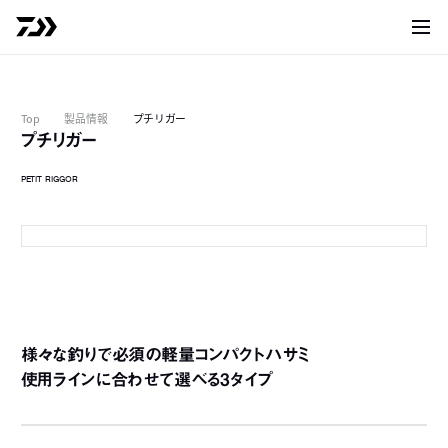
サイト
Top
製品情報
プチリガー
プチリガー
PETIT RIGGOR
MS46S（オレンジ）
様々な釣りで必須の軽量コンパクトハサミ
使用ラインに合わせて選べる3タイプ