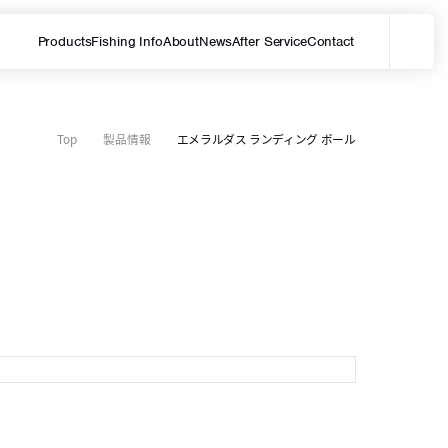
Products
Fishing Info
About
News
After Service
Contact
メ
サイト内を検索する
Top
製品情報
エメラルダス ランディング ポール