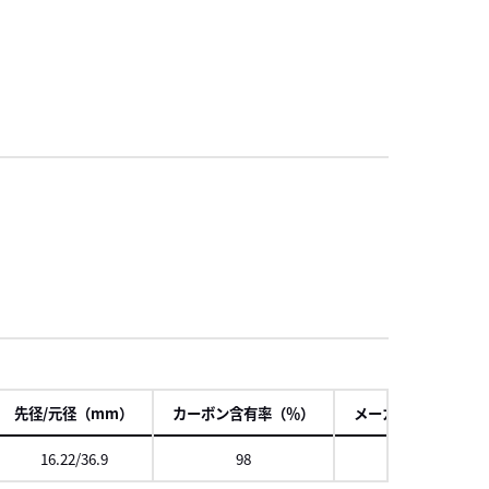
項
先径/元径（mm）
カーボン含有率（％）
メーカー希望本体価
16.22/36.9
98
42,500