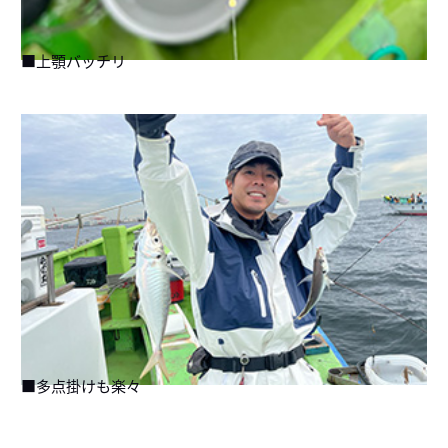
■上顎バッチリ
■多点掛けも楽々