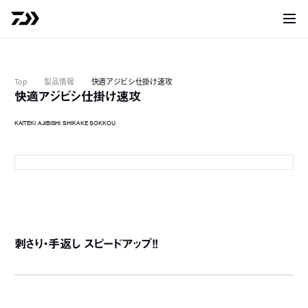
サイト
Top
製品情報
快適アジビシ仕掛け速攻
快適アジビシ仕掛け速攻
KAITEKI AJIBISHI SHIKAKE SOKKOU
2
2本針
3
刺さり・手返し スピードアップ！！