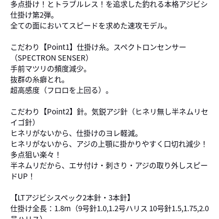
多点掛け！とトラブルレス！を追求した釣れる本格アジビシ
仕掛け第2弾。
全ての面においてスピードを求めた速攻モデル。
こだわり【Point1】仕掛け糸。スペクトロンセンサー
（SPECTRON SENSER）
手前マツリの頻度減少。
抜群の糸癖とれ。
超高感度（フロロを上回る）。
こだわり【Point2】針。気鋭アジ針（ヒネリ無し半ネムリセ
イゴ針）
ヒネリがないから、仕掛けのヨレ軽減。
ヒネリがないから、アジの上顎に掛かりやすく口切れ減少！
多点狙い楽々！
半ネムリだから、エサ付け・刺さり・アジの取り外しスピー
ドUP！
【LTアジビシスペック2本針・3本針】
仕掛け全長：1.8m（9号針1.0,1.2号ハリス 10号針1.5,1.75,2.0
号ハリス）