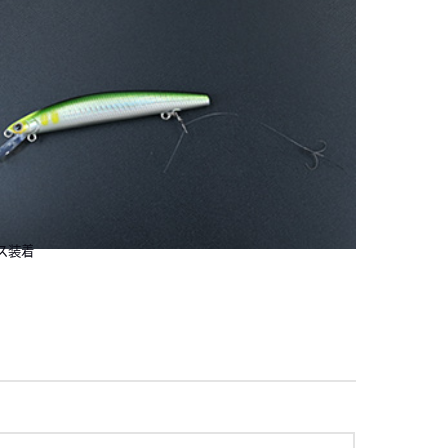
ス装着
項