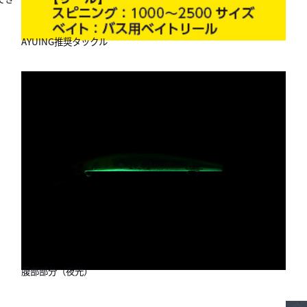
AYUING推奨タックル
腹部部分（夜光）