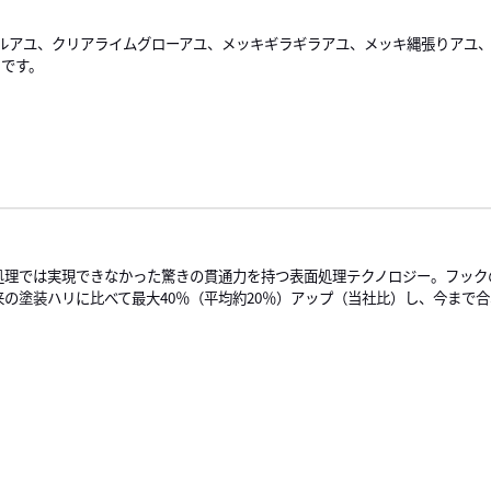
ルアユ、クリアライムグローアユ、メッキギラギラアユ、メッキ縄張りアユ
りです。
処理では実現できなかった驚きの貫通力を持つ表面処理テクノロジー。フック
来の塗装ハリに比べて最大40％（平均約20％）アップ（当社比）し、今まで