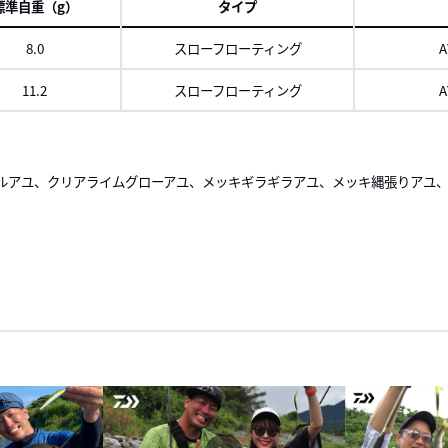
標準自重（g）
タイプ
8.0
スローフローティング
A
11.2
スローフローティング
A
ロール
右に
ルアユ、クリアライムグローアユ、メッキギラギラアユ、メッキ縄張りアユ