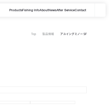
Products
Fishing Info
About
News
After Service
Contact
メ
サイト内を検索する
Top
製品情報
アユイングミノー SF