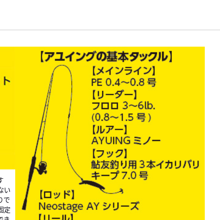
す
ない
りで
固定
でき