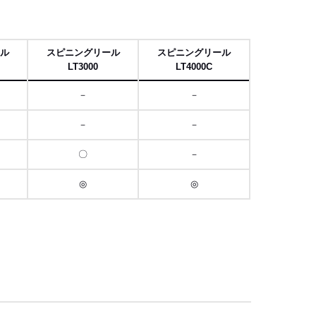
項
ル
スピニングリール
スピニングリール
LT3000
LT4000C
－
－
－
－
〇
－
◎
◎
スクロール