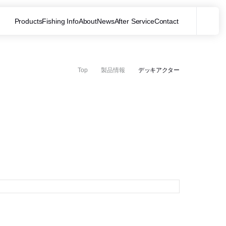
Products
Fishing Info
About
News
After Service
Contact
メ
サイト内を検索する
Top
製品情報
デッキアクター
6