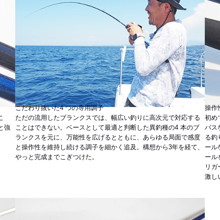
こだわり抜いた4 つの専用調子
操作
こ
ただの流用したブランクスでは、幅広い釣りに高次元で対応する
初め
と強
ことはできない。ベースとして最適と判断した異釣種の4 本のブ
バス
ランクスを元に、万能性を広げるとともに、あらゆる局面で感度
る釣
と操作性を維持し続ける調子を細かく追及。構想から3年を経て、
ール
やっと完成までこぎつけた。
ール
リガ
激し