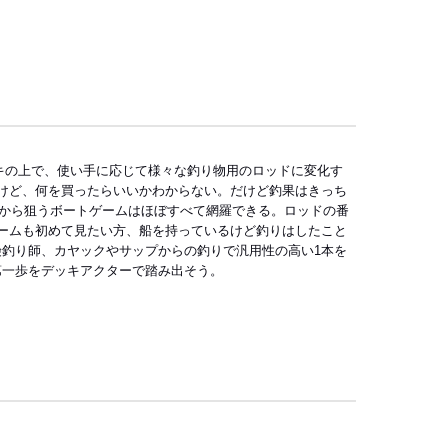
6
ッキの上で、使い手に応じて様々な釣り物用のロッドに変化す
けど、何を買ったらいいかわからない。だけど釣果はきっち
舶から狙うボートゲームはほぼすべて網羅できる。ロッドの番
ームも初めて見たい方、船を持っているけど釣りはしたこと
釣り師、カヤックやサップからの釣りで汎用性の高い1本を
第一歩をデッキアクターで踏み出そう。