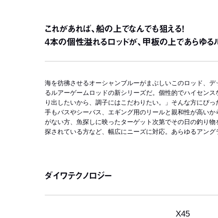
これがあれば、船の上でなんでも狙える！
4本の個性溢れるロッドが、甲板の上であらゆる
海を彷彿させるオーシャンブルーがまぶしいこのロッド、デッ
るルアーゲームロッドの新シリーズだ。個性的でハイセンス
り出したいから、調子にはこだわりたい。」そんな方にぴった
手もバスやシーバス、エギング用のリールと親和性が高いか
がない方、魚探しに映ったターゲット次第でその日の釣り物
探されている方など、幅広にニーズに対応。あらゆるアング
ダイワテクノロジー
X45