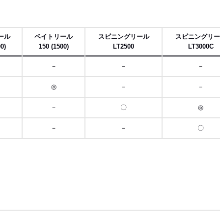
ール
ベイトリール
スピニングリール
スピニングリー
00)
150 (1500)
LT2500
LT3000C
－
－
－
◎
－
－
－
〇
◎
－
－
〇
ロール
右に