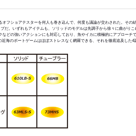
るオフショアテスターを何人も巻き込んで、何度も議論が交わされた。その結
ップだ。いずれもアイテムも、ソリッドのモデルは先調子から徐々に曲がりこ
クなどの強いアクションにも対応しており、魚やイカに積極的にアプローチ
本の近海のボートゲームはほぼストレスなく網羅できる、それを徹底追及した4