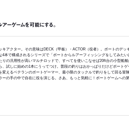
ルアーゲームを可能にする。
キアクター。その意味はDECK（甲板）・ACTOR（役者）。ボートのデ
な4本で構成されるシリーズで「ボートからルアーフィッシングをしてみたい
りの汎用性が高いマルチロッドで、すべてを使いこなせば20ft台の小型船
ら、試しに始めの1本にうってつけ。普段の釣りはおかっぱりだけどボートゲ
を変えるベテランのボートゲーマー、最小限のタックルで釣りをして回る冒険
ラーの手の中で自在に役を演じる。さあ、もっと気軽に！ボートゲームへの