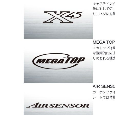
キャスティン
先に対して0°
り、ネジレを
MEGA TO
メガトップは
が飛躍的に向
リのとれる穂
AIR SENS
カーボンファ
シートでは体