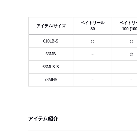
ベイトリール
ベイトリ
アイテム/サイズ
80
100 (10
610LB-S
◎
◎
66MB
－
◎
63MLS-S
－
－
73MHS
－
－
左にスク
アイテム紹介