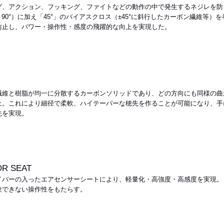
グ、アクション、フッキング、ファイトなどの動作の中で発生するネジレを防
、90°）に加え「45°」のバイアスクロス（±45°に斜行したカーボン繊維等
防止し、パワー・操作性・感度の飛躍的な向上を実現した。
P
繊維と樹脂が均一に分散するカーボンソリッドであり、どの方向にも同様の曲
上。これにより細径で柔軟、ハイテーパーな穂先を作ることが可能になり、手
先を実現。
OR SEAT
イバーの入ったエアセンサーシートにより、軽量化・高強度・高感度を実現。
験できない操作性をもたらす。