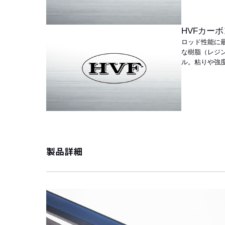
HVFカーボ
ロッド性能に
な樹脂（レジ
ル。粘りや強
製品詳細