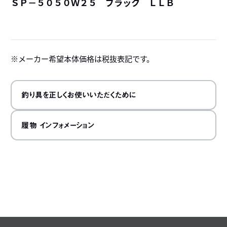
ＳＰ－５０５０Ｗ２５ ブラック ＬＬＢ
詳
メーカー希望本体価格は税抜表記です。
釣り具を正しくお使いいただくために
履物 インフォメーション