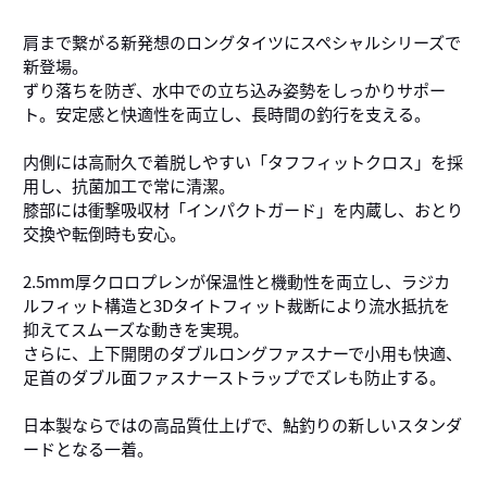
肩まで繋がる新発想のロングタイツにスペシャルシリーズで
新登場。
ずり落ちを防ぎ、水中での立ち込み姿勢をしっかりサポー
ト。安定感と快適性を両立し、長時間の釣行を支える。
内側には高耐久で着脱しやすい「タフフィットクロス」を採
用し、抗菌加工で常に清潔。
膝部には衝撃吸収材「インパクトガード」を内蔵し、おとり
交換や転倒時も安心。
2.5mm厚クロロプレンが保温性と機動性を両立し、ラジカ
ルフィット構造と3Dタイトフィット裁断により流水抵抗を
抑えてスムーズな動きを実現。
さらに、上下開閉のダブルロングファスナーで小用も快適、
足首のダブル面ファスナーストラップでズレも防止する。
日本製ならではの高品質仕上げで、鮎釣りの新しいスタンダ
ードとなる一着。