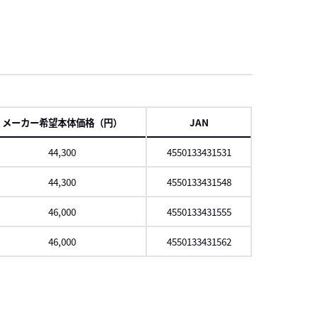
項
メーカー希望本体価格（円）
JAN
44,300
4550133431531
44,300
4550133431548
46,000
4550133431555
46,000
4550133431562
スクロール