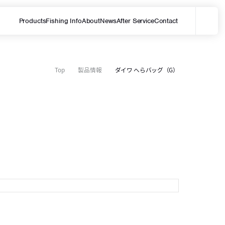
Products
Fishing Info
About
News
After Service
Contact
メ
サイト内を検索する
Top
製品情報
ダイワ へらバッグ（G）