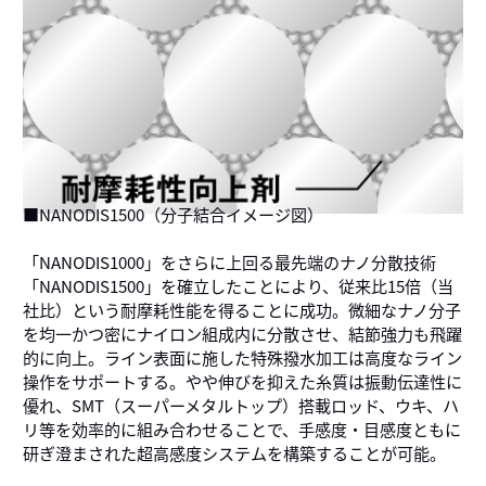
■NANODIS1500（分子結合イメージ図）
「NANODIS1000」をさらに上回る最先端のナノ分散技術
「NANODIS1500」を確立したことにより、従来比15倍（当
社比）という耐摩耗性能を得ることに成功。微細なナノ分子
を均一かつ密にナイロン組成内に分散させ、結節強力も飛躍
的に向上。ライン表面に施した特殊撥水加工は高度なライン
操作をサポートする。やや伸びを抑えた糸質は振動伝達性に
優れ、SMT（スーパーメタルトップ）搭載ロッド、ウキ、ハ
リ等を効率的に組み合わせることで、手感度・目感度ともに
研ぎ澄まされた超高感度システムを構築することが可能。