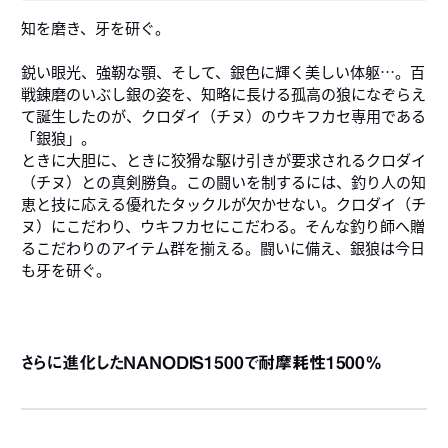
知を磨き、牙を研ぐ。
鋭い眼光、強靭な顎、そして、銀色に輝く美しい体躯…。百
戦錬磨のいぶし銀の姿を、知略に長ける孤高の狼になぞらえ
て誕生したのが、クロダイ（チヌ）のウキフカセ専用である
「銀狼」。
ときに大胆に、ときに狡猾な駆け引きが要求されるクロダイ
（チヌ）との真剣勝負。この闘いを制するには、釣り人の知
恵と技に応える優れたタックルが欠かせない。クロダイ（チ
ヌ）にこだわり、ウキフカセにこだわる。そんな釣り師へ贈
るこだわりのアイテム群を揃える。闘いに備え、銀狼は今日
も牙を研ぐ。
さらに進化したNANODIS1500で耐摩耗性1500％