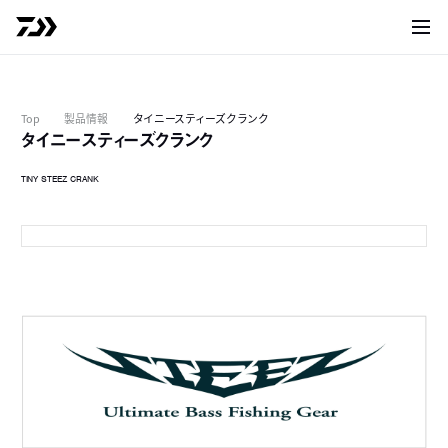
サイト
Top
製品情報
タイニースティーズクランク
タイニースティーズクランク
TINY STEEZ CRANK
シトラスシャッド（200）
S