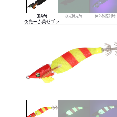
通常時
夜光発光時
紫外線照射時
夜光－赤黄ゼブラ