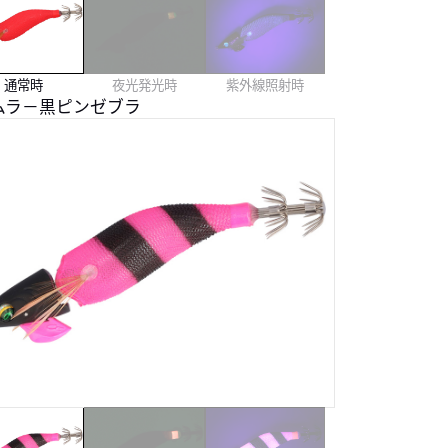
通常時
夜光発光時
紫外線照射時
ムラ－黒ピンゼブラ