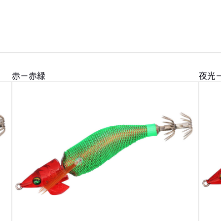
赤－赤緑
夜光