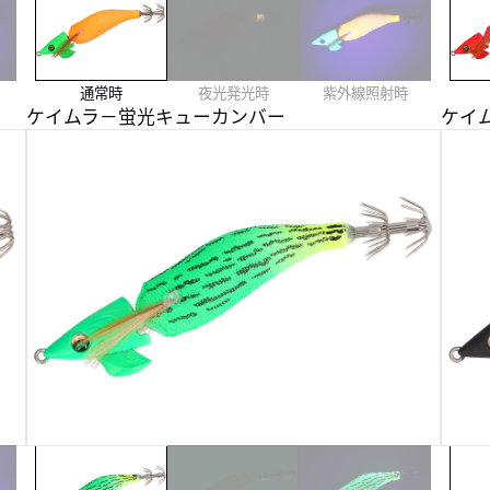
通常時
夜光発光時
紫外線照射時
ケイムラ－蛍光キューカンバー
ケイ