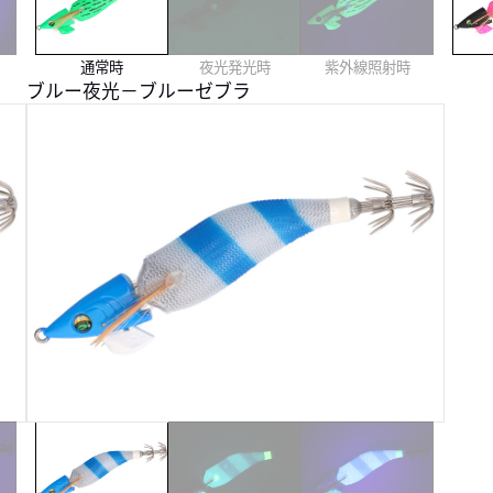
通常時
夜光発光時
紫外線照射時
ブルー夜光－ブルーゼブラ