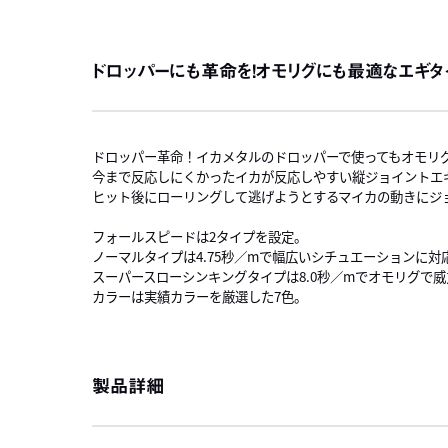
ドロッパーにも革命を！オモリグにも最適なエギタ
ドロッパー革命！イカメタルのドロッパーで使ってもオモリ
今まで反応しにくかったイカが反応しやすい縦ジョイントエ
ヒット後にローリングして逃げようとするマイカの動きにジ
フォールスピードは2タイプを設定。
ノーマルタイプは4.75秒／mで幅広いシチュエーションに対
スーパースローシンキングタイプは8.0秒／mでオモリグで
カラーは実績カラーを厳選した7色。
製品詳細