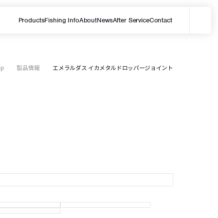
Products
Fishing Info
About
News
After Service
Contact
メ
サイト内を検索する
op
製品情報
エメラルダス イカメタルドロッパージョイント