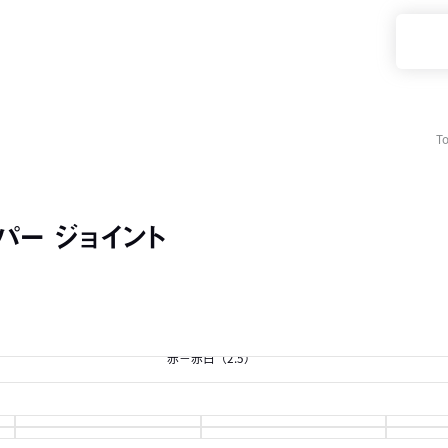
T
パー ジョイント
赤－赤白（2.5）