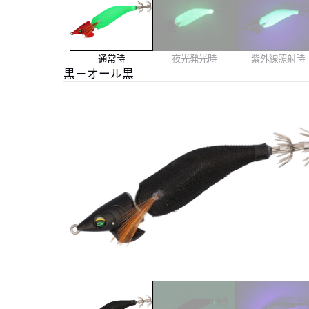
通常時
夜光発光時
紫外線照射時
黒－オール黒