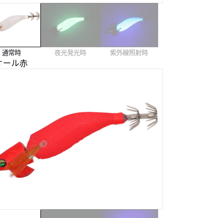
通常時
夜光発光時
紫外線照射時
オール赤