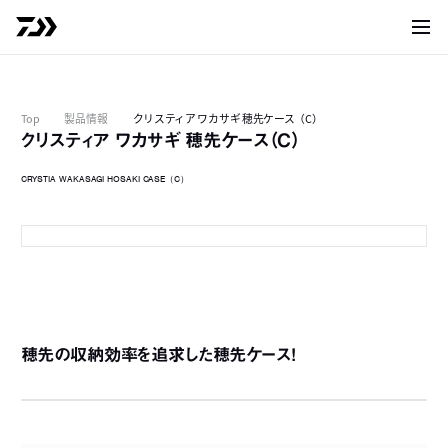
サイト
Top
製品情報
クリスティア ワカサギ 穂先ケース（C）
クリスティア ワカサギ 穂先ケース（C）
CRYSTIA WAKASAGI HOSAKI CASE（C）
ブラックレッド
穂先の収納効率を追求した穂先ケース！