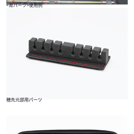
<青パーツ>使用例
穂先元部用パーツ