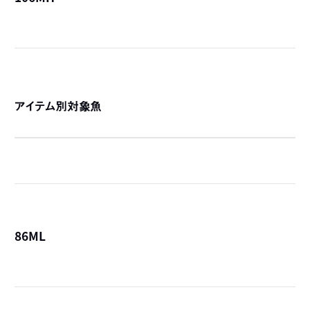
詳
アイテム別対象魚
86ML
詳