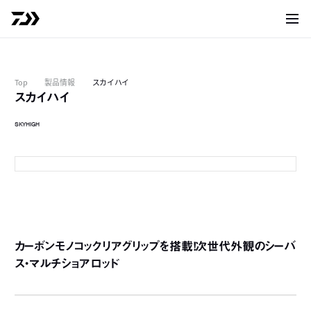
サイト
Top
製品情報
スカイハイ
スカイハイ
SKYHIGH
90ML
カーボンモノコックリアグリップを搭載！次世代外観のシーバ
ス・マルチショアロッド