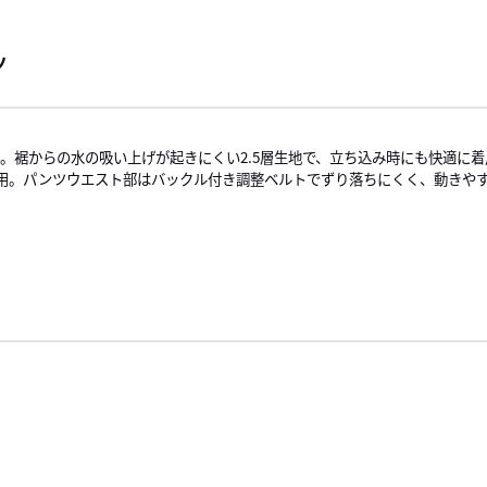
ツ
用。裾からの水の吸い上げが起きにくい2.5層生地で、立ち込み時にも快適に
用。パンツウエスト部はバックル付き調整ベルトでずり落ちにくく、動きや
。