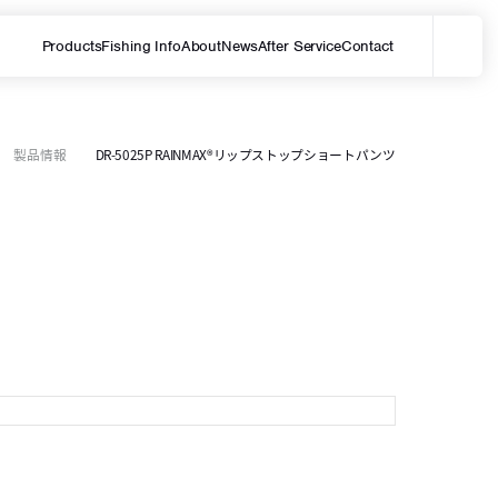
Products
Fishing Info
About
News
After Service
Contact
メ
サイト内を検索する
製品情報
DR-5025P RAINMAX®リップストップショートパンツ