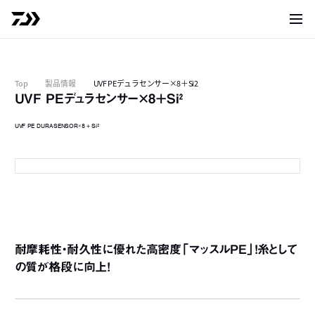
サイト
Top
製品情報
UVF PEデュラセンサー×8＋Si2
UVF PEデュラセンサー×8＋Si²
UVF PE DURASENSOR×8＋Si²
パッケージ
5
5
耐摩耗性・耐久性に優れた高密度「マッスルPE」！糸として
5
の質が格段に向上！