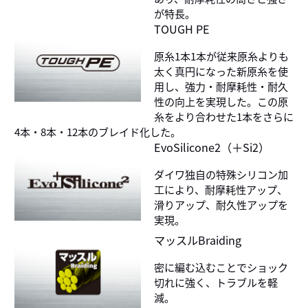
が特長。
TOUGH PE
原糸1本1本が従来原糸よりも
太く真円になった新原糸を使
用し、強力・耐摩耗性・耐久
性の向上を実現した。この原
糸をより合わせた1本をさらに
4本・8本・12本のブレイド化した。
EvoSilicone2（＋Si2）
ダイワ独自の特殊シリコン加
工により、耐摩耗性アップ、
滑りアップ、耐久性アップを
実現。
マッスルBraiding
密に編む込むことでショック
切れに強く、トラブルを軽
減。