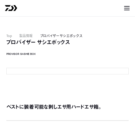
サイト
Top
製品情報
プロバイザー サシエボックス
プロバイザー サシエボックス
PROVISOR SASHIE BOX
ブラック
ベストに装着可能な刺しエサ用ハードエサ箱。