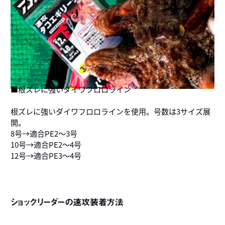
■根ズレに強いダイワフロロライン
根ズレに強いダイワフロロラインを使用。号数は3サイズ展
開。
8号→適合PE2～3号
10号→適合PE2～4号
12号→適合PE3～4号
ショックリーダーの速攻装着方法