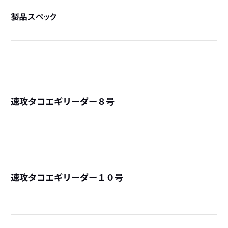
製品スペック
速攻タコエギリーダー８号
詳
速攻タコエギリーダー１０号
詳