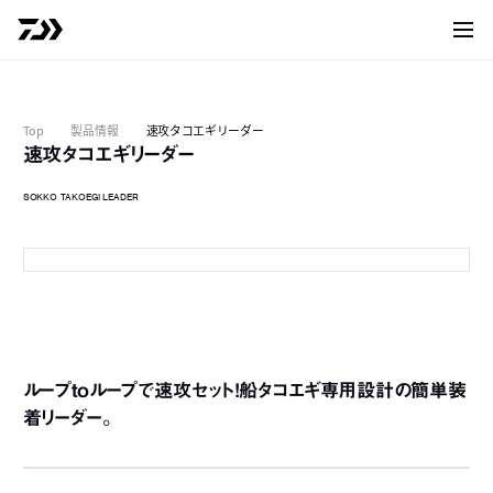
サイト
Top
製品情報
速攻タコエギリーダー
速攻タコエギリーダー
SOKKO TAKOEGI LEADER
ループtoループで速攻セット！船タコエギ専用設計の簡単装
着リーダー。