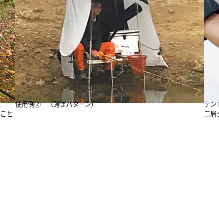
テン
使用例② （跨ぎパターン）
二層
ること