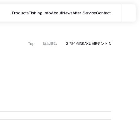
Products
Fishing Info
About
News
After Service
Contact
メ
サイト内を検索する
Top
製品情報
G-250 GINKAKU AIRテント N