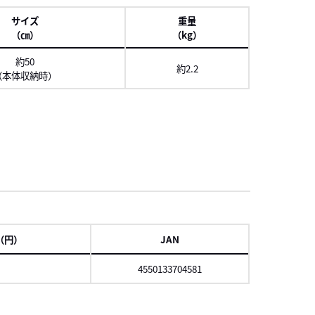
項
サイズ
重量
（㎝）
（kg）
約50
約2.2
（本体収納時）
スクロール
項
（円）
JAN
4550133704581