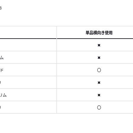
3
単品横向き使用
✖
リム
✖
イド
〇
U
✖
スリム
✖
U
〇
ロール
右に