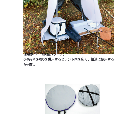
使用例① （胡坐パターン）
G-099やG-090を併用するとテント内を広く、快適に使用す
が可能。