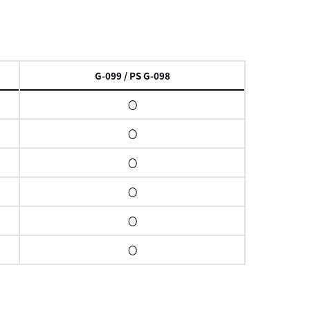
項
G-099 / PS G-098
〇
〇
〇
〇
〇
〇
スクロール