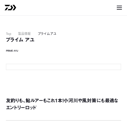
サイト
Top
製品情報
プライム アユ
プライム アユ
PRIME AYU
63
6
友釣りも、鮎ルアーもこれ1本！小河川や風対策にも最適な
エントリーロッド