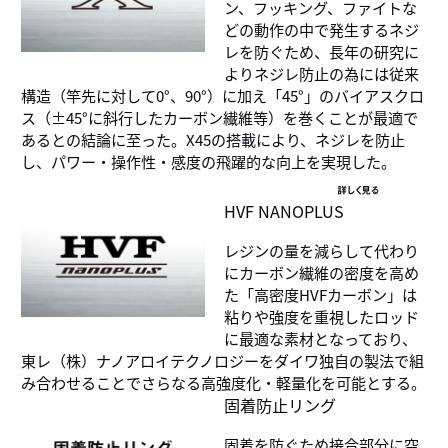
ン、フッキング、ファイトな
どの動作の中で発生するネジ
レを防ぐため、長年の研究に
よりネジレ防止の為には従来
構造（竿先に対して0°、90°）に加え「45°」のバイアスクロ
ス（±45°に斜行したカーボン繊維等）を巻くことが最適で
あるとの結論に至った。X45の搭載により、ネジレを防止
し、パワー・操作性・感度の飛躍的な向上を実現した。
詳しく見る
HVF NANOPLUS
レジンの量を減らして代わり
にカーボン繊維の密度を高め
た「高密度HVFカーボン」は
粘りや強度を重視したロッド
に最適な素材となっており、
東レ（株）ナノアロイテクノロジーをダイワ独自の製法で組
み合わせることでさらなる高強度化・軽量化を可能とする。
固着防止リング
固着を防ぐため接合部分に空