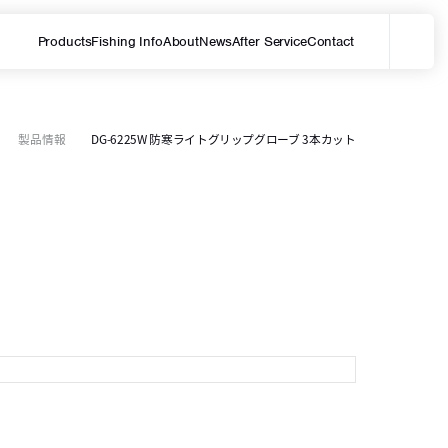
Products
Fishing Info
About
News
After Service
Contact
メ
サイト内を検索する
製品情報
DG-6225W 防寒ライトグリップグローブ 3本カット