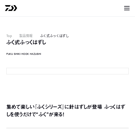
サイト
Top
製品情報
ふく式ふっくはずし
ふく式ふっくはずし
FUKU SHIKI HOOK HAZUSHI
トラフグ
集めて楽しい『ふくシリーズ』に針はずしが登場 ふっくはず
しを使うだけで“ふく”が来る！