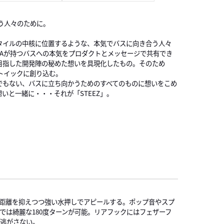
う人々のために。
タイルの中核に位置するような、本気でバスに向き合う人々
WAが持つバスへの本気をプロダクトとメッセージで共有でき
目指した開発陣の秘めた想いを具現化したもの。そのため
ストイックに創り込む。
でもない、バスに立ち向かうためのすべてのものに想いをこめ
いと一緒に・・・それが「STEEZ」。
距離を抑えつつ強い水押しでアピールする。ポップ音やスプ
は綺麗な180度ターンが可能。リアフックにはフェザーフ
は逃がさない。