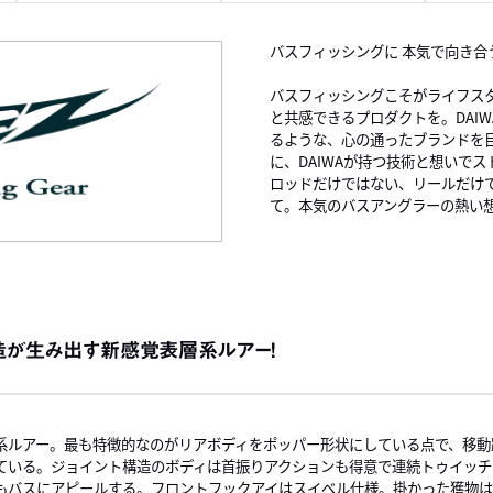
バスフィッシングに 本気で向き合
バスフィッシングこそがライフス
と共感できるプロダクトを。DAI
るような、心の通ったブランドを
に、DAIWAが持つ技術と想いで
ロッドだけではない、リールだけ
て。本気のバスアングラーの熱い想
構造が生み出す新感覚表層系ルアー！
系ルアー。最も特徴的なのがリアボディをポッパー形状にしている点で、移動
ている。ジョイント構造のボディは首振りアクションも得意で連続トゥイッチで
もバスにアピールする。フロントフックアイはスイベル仕様。掛かった獲物