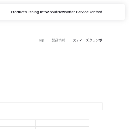
Products
Fishing Info
About
News
After Service
Contact
メ
サイト内を検索する
Top
製品情報
スティーズクランポ