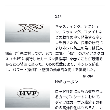
X45
キャスティング、アクショ
ン、フッキング、ファイトな
どの動作の中で発生するネジ
レを防ぐため、長年の研究に
よりネジレ防止の為には従来
構造（竿先に対して0°、90°）に加え「45°」のバイアスクロ
ス（±45°に斜行したカーボン繊維等）を巻くことが最適で
あるとの結論に至った。X45の搭載により、ネジレを防止
し、パワー・操作性・感度の飛躍的な向上を実現した。
詳しく見る
HVFカーボン
ロッド性能に最も影響を与え
るカーボンシートにおいて、
ダイワはカーボン繊維そのも
のの高弾性化はもちろん、カ