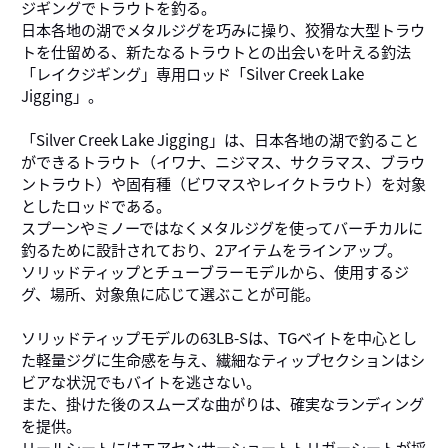
ジギングでトラウトを釣る。
日本各地の湖でメタルジグを巧みに操り、狡猾な大型トラウ
トを仕留める、新たなるトラウトとの出会いを叶える釣法
「レイクジギング」専用ロッド「Silver Creek Lake
Jigging」。
「Silver Creek Lake Jigging」は、日本各地の湖で釣ること
ができるトラウト（イワナ、ニジマス、サクラマス、ブラウ
ントラウト）や固有種（ビワマスやレイクトラウト）を対象
としたロッドである。
スプーンやミノーではなくメタルジグを使ってバーチカルに
釣るために設計されており、2アイテムをラインアップ。
ソリッドティップとチューブラーモデルから、使用するジ
グ、場所、対象魚に応じて選ぶことが可能。
ソリッドティップモデルの63LB-Sは、TGベイトを中心とし
た軽量ジグに生命感を与え、繊細なティップセクションはシ
ビアな状況でもバイトを逃さない。
また、掛けた後のスムーズな曲がりは、確実なランディング
を提供。
リールシートにはエアセンサーショートトリガーシートが採