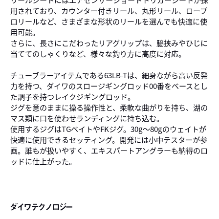
用されており、カウンター付きリール、丸形リール、ロープ
ロリールなど、さまざまな形状のリールを選んでも快適に使
用可能。
さらに、長さにこだわったリアグリップは、脇挟みやひじに
当ててのしゃくりなど、様々な釣り方に高度に対応。
チューブラーアイテムである63LB-Tは、細身ながら高い反発
力を持つ、ダイワのスロージギングロッド00番をベースとし
た調子を持つレイクジギングロッド。
ジグを意のままに操る操作性と、柔軟な曲がりを持ち、湖の
マス類に口を使わせランディングに持ち込む。
使用するジグはTGベイトやFKジグ。30g～80gのウェイトが
快適に使用できるセッティング。開発には小中テスターが参
画。誰もが扱いやすく、エキスパートアングラーも納得のロ
ッドに仕上がった。
ダイワテクノロジー