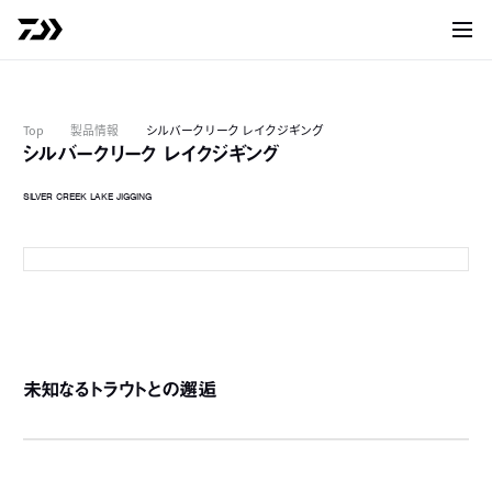
サイト
Top
製品情報
シルバークリーク レイクジギング
シルバークリーク レイクジギング
SILVER CREEK LAKE JIGGING
63LB-T
6
6
未知なるトラウトとの邂逅