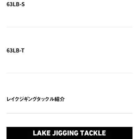
63LB-S
詳
63LB-T
詳
レイクジギングタックル紹介