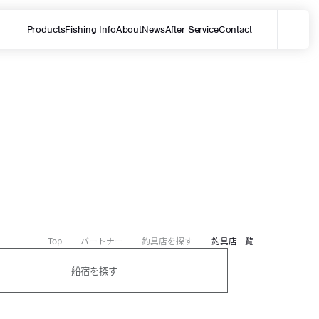
Products
Fishing Info
About
News
After Service
Contact
メ
サイト内を検索する
Top
パートナー
釣具店を探す
釣具店一覧
船宿を探す