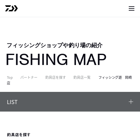
サイト
フィッシングショップや釣り場の紹介
FISHING MAP
Top
パートナー
釣具店を探す
釣具店一覧
フィッシング遊 岡崎
店
LIST
釣具店を探す