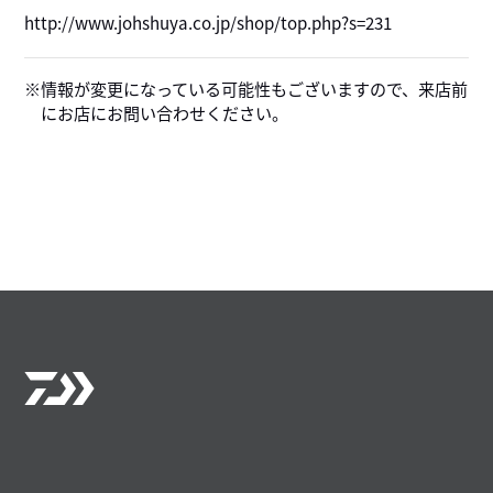
http://www.johshuya.co.jp/shop/top.php?s=231