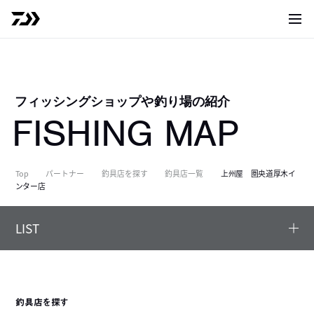
サイト
フィッシングショップや釣り場の紹介
FISHING MAP
Top
パートナー
釣具店を探す
釣具店一覧
上州屋 圏央道厚木イ
ンター店
LIST
釣具店を探す