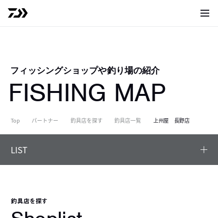
サイト
フィッシングショップや釣り場の紹介
FISHING MAP
Top
パートナー
釣具店を探す
釣具店一覧
上州屋 長野店
LIST
釣具店を探す