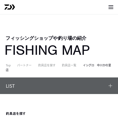
サイト
フィッシングショップや釣り場の紹介
FISHING MAP
Top
パートナー
釣具店を探す
釣具店一覧
イシグロ 中川かの里
店
LIST
釣具店を探す