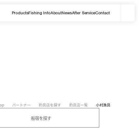
Products
Fishing Info
About
News
After Service
Contact
メ
サイト内を検索する
op
パートナー
釣具店を探す
釣具店一覧
小村漁具
船宿を探す