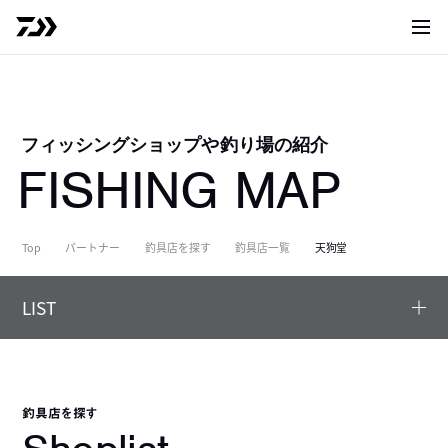
サイト
フィッシングショップや釣り場の紹介
FISHING MAP
Top
パートナー
釣具店を探す
釣具店一覧
天狗堂
LIST
釣具店を探す