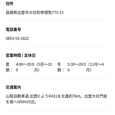
住所
島根県出雲市大社町修理免773-13
電話番号
0853-53-1822
営業時間 / 定休日
夏
4:00～20:0
（5月～10
冬
5:30～20:0
（11月～4
期：
0
月）
期：
0
月）
交通案内
山陰自動車道 出雲ICよりR431を北進約7km。出雲大社門前
を南へ500m付近。