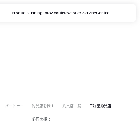
Products
Fishing Info
About
News
After Service
Contact
メ
サイト内を検索する
パートナー
釣具店を探す
釣具店一覧
三好屋釣具店
船宿を探す