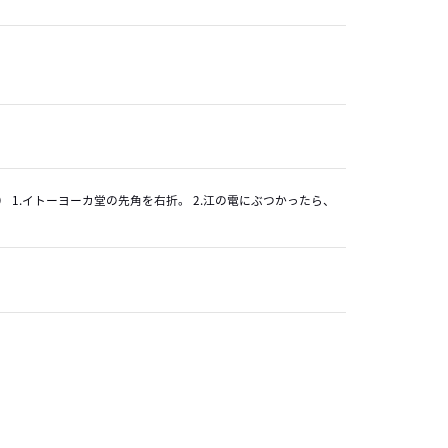
） 1.イトーヨーカ堂の先角を右折。 2.江の電にぶつかったら、