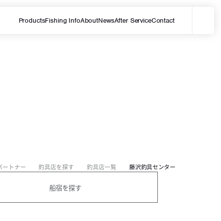
Products
Fishing Info
About
News
After Service
Contact
メ
サイト内を検索する
パートナー
釣具店を探す
釣具店一覧
藤沢釣具センター
船宿を探す