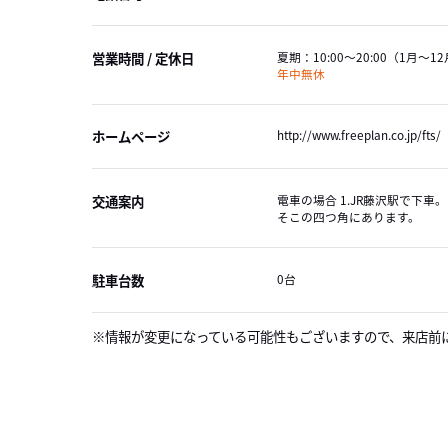
営業時間 / 定休日
夏期：
10:00～20:00
（1月～12
年中無休
ホームページ
http://www.freeplan.co.jp/fts/
交通案内
電車の場合 1.JR藤沢駅で下車
そこの四つ角にあります。
駐車台数
0台