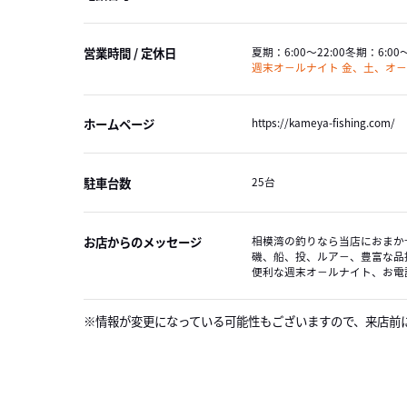
営業時間 / 定休日
夏期：
6:00～22:00
冬期：
6:00
週末オ－ルナイト 金、土、オ
ホームページ
https://kameya-fishing.com/
駐車台数
25台
お店からのメッセージ
相模湾の釣りなら当店におまか
磯、船、投、ルア－、豊富な品
便利な週末オ－ルナイト、お電