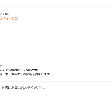
～22:00
－ルナイト営業
せ
揃えで皆様の釣りを強いサポ－ト
話一本、冷凍エサの解凍予約承ります。