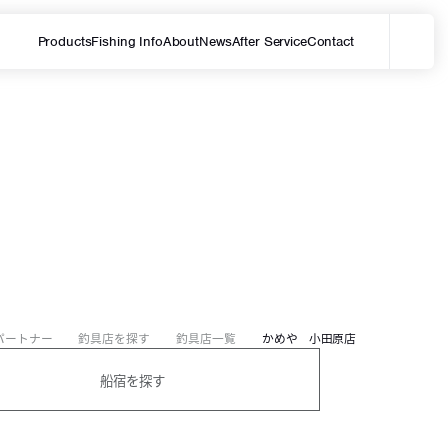
Products
Fishing Info
About
News
After Service
Contact
メ
サイト内を検索する
パートナー
釣具店を探す
釣具店一覧
かめや 小田原店
船宿を探す