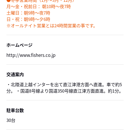
月～金・祝前日： 朝10時～夜7時
土曜日：朝9時～夜7時
日・祝：朝9時～夕6時
※オールナイト営業とは24時間営業の事です。
ホームページ
http://www.fishers.co.jp
交通案内
・北陸道上越インターを出て直江津港方面へ直進。車で約5
分。 ・国道8号線より国道350号線直江津方面直進。約1分。
駐車台数
30台