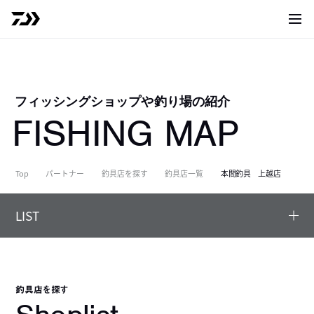
サイト
フィッシングショップや釣り場の紹介
FISHING MAP
Top
パートナー
釣具店を探す
釣具店一覧
本間釣具 上越店
LIST
釣具店を探す