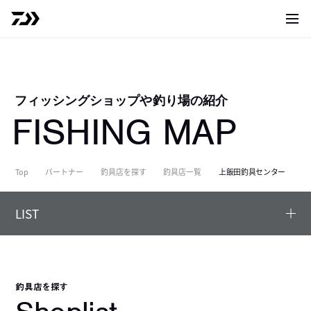
サイト
フィッシングショップや釣り場の紹介
FISHING MAP
Top
パートナー
釣具店を探す
釣具店一覧
上飯田釣具センター
LIST
釣具店を探す