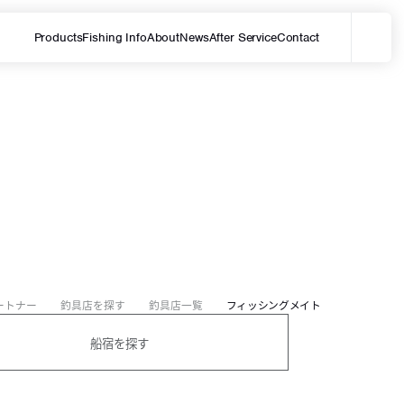
Products
Fishing Info
About
News
After Service
Contact
メ
サイト内を検索する
ートナー
釣具店を探す
釣具店一覧
フィッシングメイト
船宿を探す