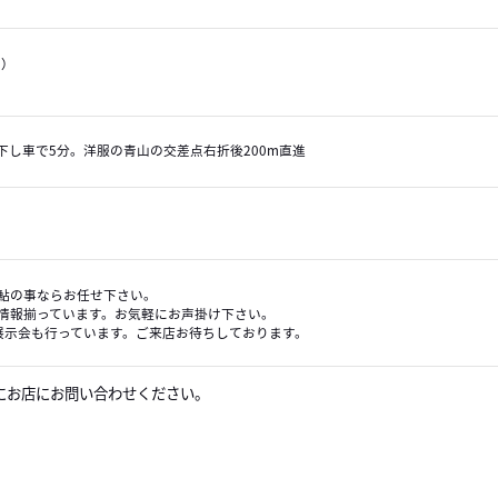
月）
下し車で5分。洋服の青山の交差点右折後200m直進
鮎の事ならお任せ下さい。
情報揃っています。お気軽にお声掛け下さい。
展示会も行っています。ご来店お待ちしております。