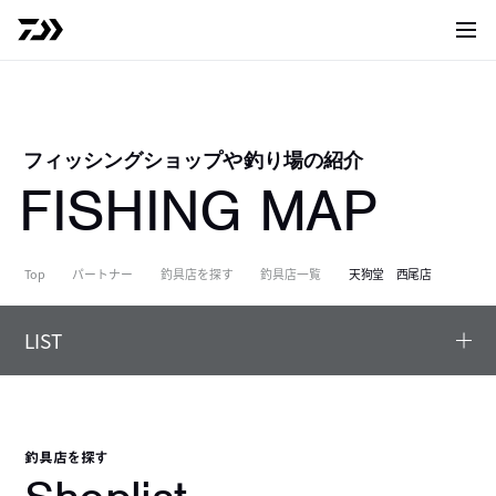
サイト
フィッシングショップや釣り場の紹介
FISHING MAP
Top
パートナー
釣具店を探す
釣具店一覧
天狗堂 西尾店
LIST
釣具店を探す