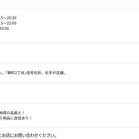
5～20:30
5～21:00
20:00
上。｢錦町2丁目｣信号右折。右手が店舗。
納得の品揃え！
り用品に自信あり！