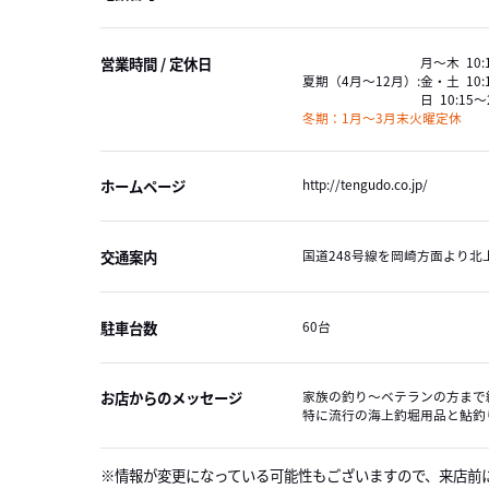
営業時間 / 定休日
月～木 10:1
夏期（4月～12月）:
金・土 10:1
日 10:15～
冬期：1月～3月末火曜定休
ホームページ
http://tengudo.co.jp/
交通案内
国道248号線を岡崎方面より北
駐車台数
60台
お店からのメッセージ
家族の釣り～ベテランの方まで
特に流行の海上釣堀用品と鮎釣