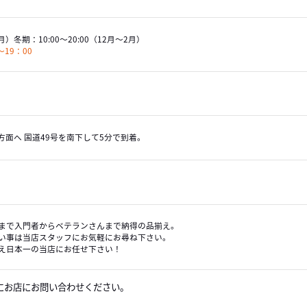
月）
冬期：
10:00～20:00
（12月～2月）
19：00
方面へ 国道49号を南下して5分で到着。
まで入門者からベテランさんまで納得の品揃え。
い事は当店スタッフにお気軽にお尋ね下さい。
え日本一の当店にお任せ下さい！