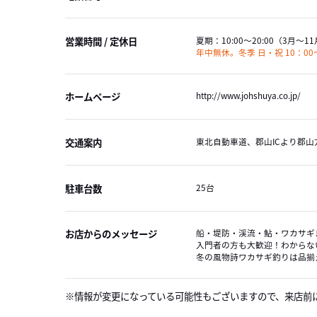
営業時間 / 定休日
夏期：
10:00～20:00
（3月～11
年中無休。冬季 日・祝 10：00～
ホームページ
http://www.johshuya.co.jp/
交通案内
東北自動車道、郡山ICより郡山
駐車台数
25台
お店からのメッセージ
船・堤防・渓流・鮎・ワカサギ
入門者の方も大歓迎！わからな
冬の風物詩ワカサギ釣りは品揃