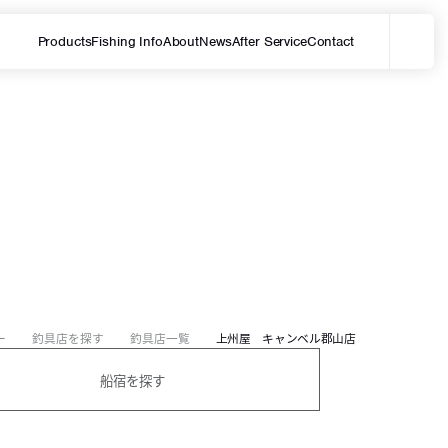
Products
Fishing Info
About
News
After Service
Contact
メ
サイト内を検索する
ー
釣具店を探す
釣具店一覧
上州屋 キャンベル郡山店
船宿を探す