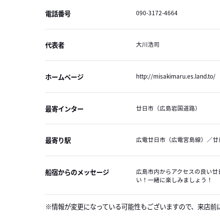
電話番号
090-3172-4664
代表者
大川浩司
ホームページ
http://misakimaru.es.land.to/
最寄インター
廿日市（広島岩国道路）
最寄り駅
広電廿日市（広電宮島線）／廿
船宿からのメッセージ
広島市内からアクセスの良い廿
い！一緒に楽しみましょう！