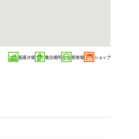
船着き場
集合場所
駐車場
ショップ