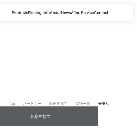
Products
Fishing Info
About
News
After Service
Contact
メ
サイト内を検索する
Top
パートナー
船宿を探す
船宿一覧
美咲丸
船宿を探す