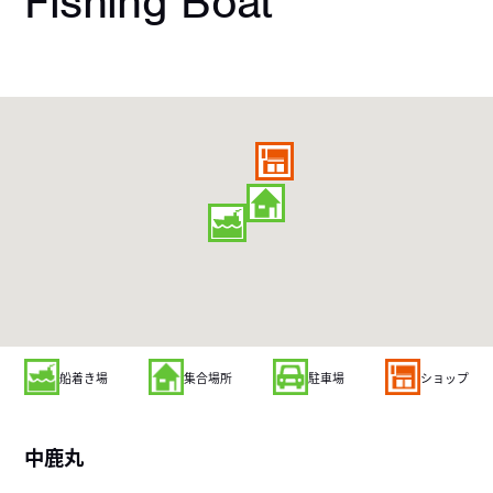
Fishing Boat
船着き場
集合場所
駐車場
ショップ
中鹿丸