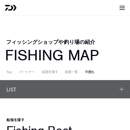
サイト
フィッシングショップや釣り場の紹介
FISHING MAP
Top
パートナー
船宿を探す
船宿一覧
中鹿丸
LIST
船宿を探す