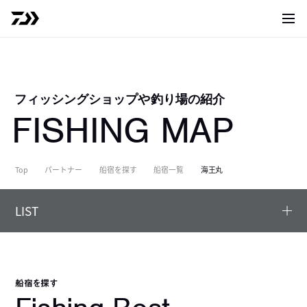
サイト
フィッシングショップや釣り場の紹介
FISHING MAP
Top
パートナー
船宿を探す
船宿一覧
海王丸
LIST
船宿を探す